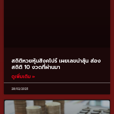
สถิติหวยหุ้นสิงคโปร์ เผยเลขน่าลุ้น ส่อง
สถิติ 10 งวดที่ผ่านมา
ดูเพิ่มเติม »
28/02/2025