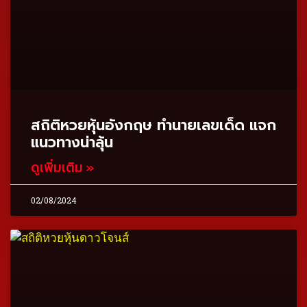
สถิติหวยหุ้นอังกฤษ ทำนายเลขเด็ด แจก
แนวทางน่าลุ้น
ดูเพิ่มเติม »
02/08/2024