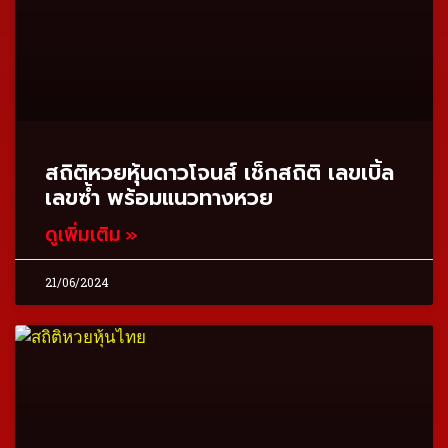
สถิติหวยหุ้นดาวโจนส์ เช็กสถิติ เลขเบิ้ล
เลขซ้ำ พร้อมแนวทางหวย
ดูเพิ่มเติม »
21/06/2024