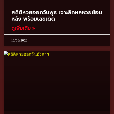
สถิติหวยออกวันพุธ เจาะลึกผลหวยย้อน
หลัง พร้อมเลขเด็ด
ดูเพิ่มเติม »
10/06/2025