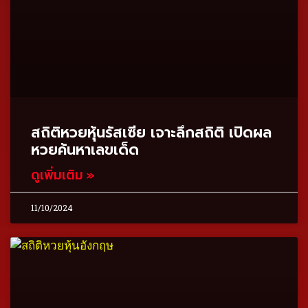
สถิติหวยหุ้นรัสเซีย เจาะลึกสถิติ เปิดผล
หวยค้นหาเลขเด็ด
ดูเพิ่มเติม »
11/10/2024